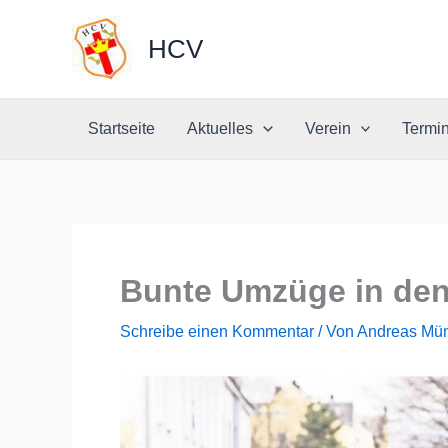
Zum
Inhalt
HCV
springen
Startseite
Aktuelles
Verein
Termi
Bunte Umzüge in den 
Schreibe einen Kommentar
/ Von
Andreas Mü