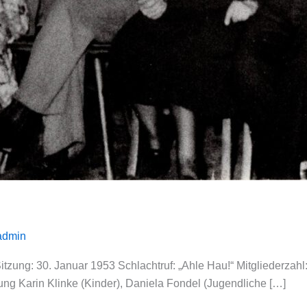
admin
tzung: 30. Januar 1953 Schlachtruf: „Ahle Hau!“ Mitgliederzah
ung Karin Klinke (Kinder), Daniela Fondel (Jugendliche […]