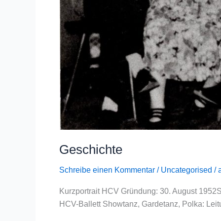
Geschichte
Schreibe einen Kommentar
/
Uncategorised
/
Kurzportrait HCV Gründung: 30. August 1952Si
HCV-Ballett Showtanz, Gardetanz, Polka: Leit