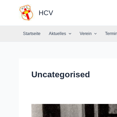
Zum
Inhalt
HCV
springen
Startseite
Aktuelles
Verein
Termi
Uncategorised
Geschichte